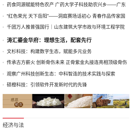
药食同源赋能特色农产 广药大学子科技助农兴乡——广东
药科大学中药学院“紫酝兴乡”突击队赴云浮市天堂镇开展暑
“红色荣光 天下岳阳”——洞庭赛场话初心 青春作品传家国
期三下乡实践
千团万人推普强国行｜山东建筑大学市政与环境工程学院
“语润新声·筑美疆来”志愿服务队赴莎车县开展实践活动
​涛汇鎏金华府：理想生活，配套先行
​文杉科技：构建数字生态，赋能多元业务
​传承古方薪火 创新骨伤未来 正骨紫金丸接连亮相顶级骨伤
科学术盛会
​观察广州科技创新生态：中科智连的技术实践与探索
​硕橙科技：引领软件开发新时代的先锋
经济与法