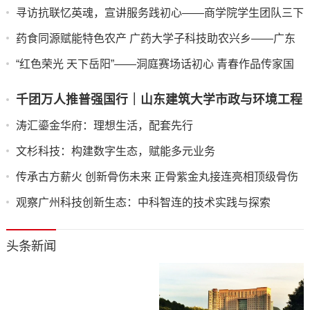
寻访抗联忆英魂，宣讲服务践初心——商学院学生团队三下
乡纪实
药食同源赋能特色农产 广药大学子科技助农兴乡——广东
药科大学中药学院“紫酝兴乡”突击队赴云浮市天堂镇开展暑
“红色荣光 天下岳阳”——洞庭赛场话初心 青春作品传家国
期三下乡实践
千团万人推普强国行｜山东建筑大学市政与环境工程
学院“语润新声·筑美疆来”志愿服务队赴莎车县开展
​涛汇鎏金华府：理想生活，配套先行
实践活动
​文杉科技：构建数字生态，赋能多元业务
​传承古方薪火 创新骨伤未来 正骨紫金丸接连亮相顶级骨伤
科学术盛会
​观察广州科技创新生态：中科智连的技术实践与探索
头条新闻