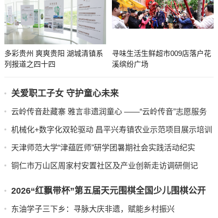
清镇这场座谈会为房企注入发展“强心针”
多彩贵州 爽爽贵阳 湖城清镇系
寻味生活生鲜超市009店落户花
列报道之四十四
溪缤纷广场
关爱职工子女 守护童心未来
云岭传音赴藏寨 雅言非遗润童心 ——“云岭传音”志愿服务
队赴甘堡藏寨推普实践纪实
机械化+数字化双轮驱动 昌平兴寿镇农业示范项目展示培训
成果
天津师范大学“津蕴匠师”研学团暑期社会实践活动纪实
铜仁市万山区周家村安置社区及产业创新走访调研侧记
​​​​​​​2026“红飘带杯”第五届天元围棋全国少儿围棋公开
赛在贵阳开幕
东油学子三下乡：寻脉大庆非遗，赋能乡村振兴