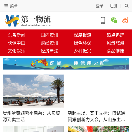
菜单
登录
注册
头条新闻
国内资讯
深度报道
热点追踪
映像中国
财经资讯
绿色环保
风景旅游
文化娱乐
经济与法
乡村振兴
食品健康
贵州清镇避暑季启幕：从卖资
势起主场，实干立标：博试通
源到卖生活
闪耀创新力大会，从山东主场
迈向行业标杆