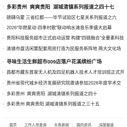
多彩贵州 爽爽贵阳 湖城清镇系列报道之四十七
磅礴乌蒙 三省红都——毕节试验区七星关系列报道之六
2026“毕燃星动·四季村歌”联动响水滩音乐季盛大启幕
贵阳科技服务超市正式启动运营 构建“四链融合”全要素科技
服务新平台
清镇市盘活闲置配套用房打造为民服务新阵地 两大文化场
馆正式免费开放
寻味生活生鲜超市009店落户花溪缤纷广场
昌都市藏东首家无人机及四足机器人技术人才培训班正式开
班
贵州省现代城乡经济发展研究院邀请参加2026年度学术交
流会的通知
多彩贵州 爽爽贵阳 湖城清镇系列报道之四十
多彩贵州 爽爽贵阳 湖城清镇系列报道之三十五
首页
工作人员查询
头条新闻
国内资讯
深度报道