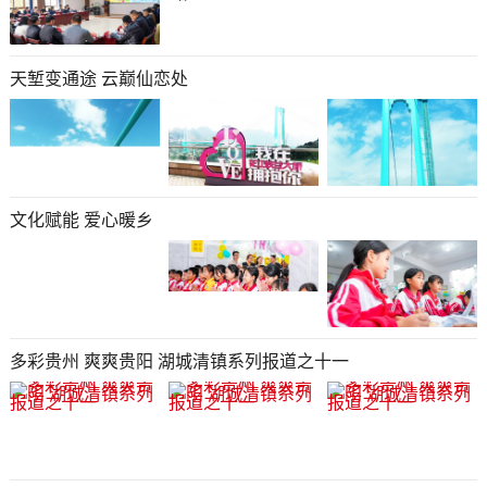
天堑变通途 云巅仙恋处
文化赋能 爱心暖乡
多彩贵州 爽爽贵阳 湖城清镇系列报道之十一