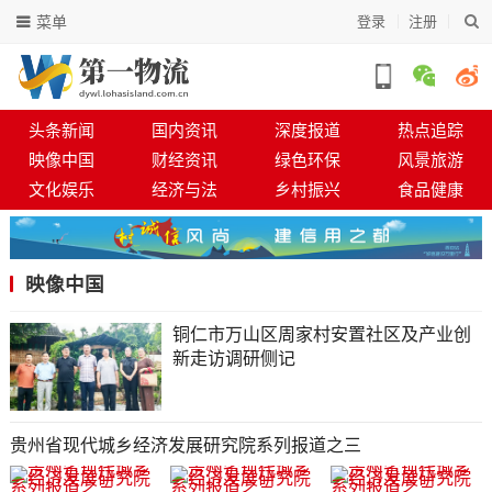
菜单
登录
注册
头条新闻
国内资讯
深度报道
热点追踪
映像中国
财经资讯
绿色环保
风景旅游
文化娱乐
经济与法
乡村振兴
食品健康
映像中国
铜仁市万山区周家村安置社区及产业创
新走访调研侧记
贵州省现代城乡经济发展研究院系列报道之三