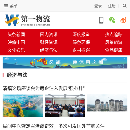
菜单
登录
注册
头条新闻
国内资讯
深度报道
热点追踪
映像中国
财经资讯
绿色环保
风景旅游
文化娱乐
经济与法
乡村振兴
食品健康
经济与法
清镇这场座谈会为房企注入发展“强心针”
民间中医龚定军治癌奇效，多次引发国外首脑关注