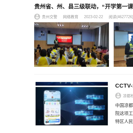
贵州省、州、县三级联动，“开学第一课
贵州交警
网络教育
2023-02-22
阅读
(4627726
CCTV
凉都
中国凉都
院这项工
特区人民