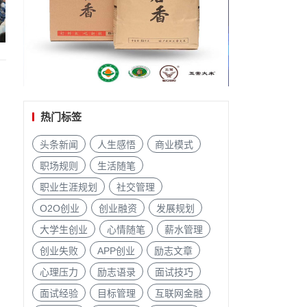
热门标签
头条新闻
人生感悟
商业模式
职场规则
生活随笔
职业生涯规划
社交管理
O2O创业
创业融资
发展规划
大学生创业
心情随笔
薪水管理
创业失败
APP创业
励志文章
心理压力
励志语录
面试技巧
面试经验
目标管理
互联网金融