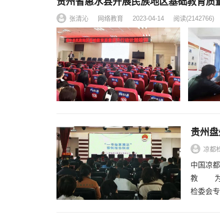
贵州省惠水县开展民族地区基础教育质
张清沁
网络教育
2023-04-14
阅读
(2142766)
贵州盘
凉都
中国凉都
教 为深
检委会专