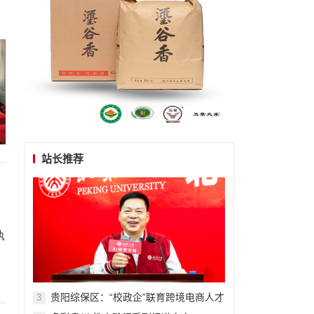
站长推荐
执
贵阳综保区：“校政企”联育跨境电商人才
3