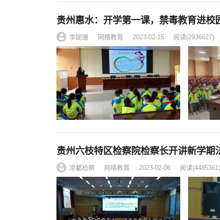
贵州惠水：开学第一课，禁毒教育进校
李妮珊
网络教育
2023-02-15
阅读
(2936627)
贵州六枝特区检察院检察长开讲新学期
凉都检察
网络教育
2023-02-08
阅读
(4485361