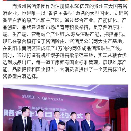
而贵州酱酒集团作为注册资本50亿元的贵州三大国有酱
酒企业，也是唯一以 “省名 + 香型” 命名的大型国企，立足酱
香型白酒的原产地和主产区。通过整合产业、产能优化、产
品创新、品牌建设和市场培育等积极举措，贯穿酱酒原料
端、生产端、营销端全产业链,从源头深耕产能，把控品质。
现已在茅台镇打造了酱酒黔庄、酱酒吴公岩两大生产基地，
在贵阳市南明区建成年产1万吨的两条成品酒灌装生产线。
同时，通过打造有机红缨子糯高粱示范基地，实现从粮食优
选到成品出厂，每一道工序都有国企标准管理，展现雄厚产
能、品质把控和国企担当，为消费者提供了一个更高标准的
酱香型白酒选择。