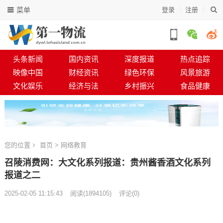
菜单
登录
注册
头条新闻
国内资讯
深度报道
热点追踪
映像中国
财经资讯
绿色环保
风景旅游
文化娱乐
经济与法
乡村振兴
食品健康
您的位置
首页
>
网络教育
召陵消费网：大文化系列报道：贵州酱香酒文化系列
报道之二
2025-02-05 11:15:43
阅读
(
1894105)
评论(0)