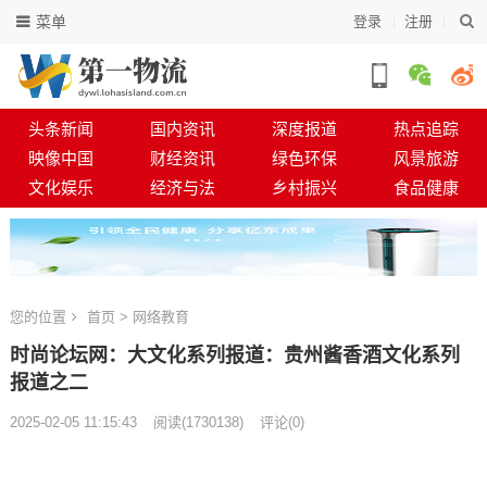
菜单
登录
注册
头条新闻
国内资讯
深度报道
热点追踪
映像中国
财经资讯
绿色环保
风景旅游
文化娱乐
经济与法
乡村振兴
食品健康
您的位置
首页
>
网络教育
时尚论坛网：大文化系列报道：贵州酱香酒文化系列
报道之二
2025-02-05 11:15:43
阅读
(
1730138)
评论(0)