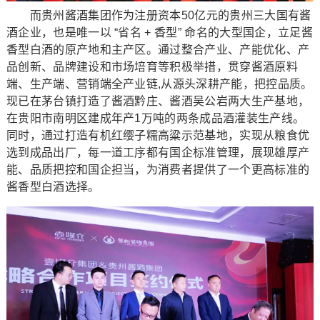
而贵州酱酒集团作为注册资本50亿元的贵州三大国有酱
酒企业，也是唯一以 “省名 + 香型” 命名的大型国企，立足酱
香型白酒的原产地和主产区。通过整合产业、产能优化、产
品创新、品牌建设和市场培育等积极举措，贯穿酱酒原料
端、生产端、营销端全产业链,从源头深耕产能，把控品质。
现已在茅台镇打造了酱酒黔庄、酱酒吴公岩两大生产基地，
在贵阳市南明区建成年产1万吨的两条成品酒灌装生产线。
同时，通过打造有机红缨子糯高粱示范基地，实现从粮食优
选到成品出厂，每一道工序都有国企标准管理，展现雄厚产
能、品质把控和国企担当，为消费者提供了一个更高标准的
酱香型白酒选择。