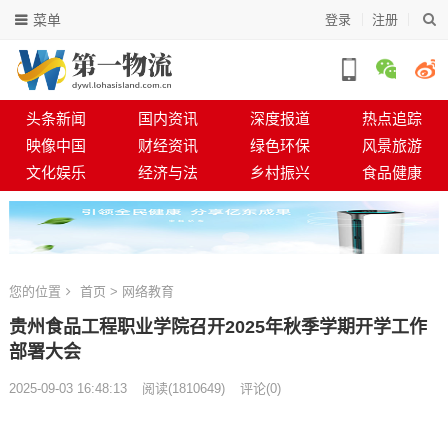
菜单
登录
注册
头条新闻
国内资讯
深度报道
热点追踪
映像中国
财经资讯
绿色环保
风景旅游
文化娱乐
经济与法
乡村振兴
食品健康
您的位置
首页
>
网络教育
贵州食品工程职业学院召开2025年秋季学期开学工作
部署大会
2025-09-03 16:48:13
阅读
(
1810649)
评论(0)