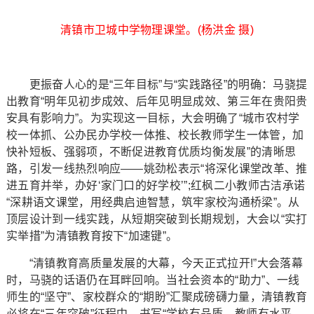
清镇市卫城中学物理课堂。(杨洪金 摄)
更振奋人心的是“三年目标”与“实践路径”的明确：马骁提
出教育“明年见初步成效、后年见明显成效、第三年在贵阳贵
安具有影响力”。为实现这一目标，大会明确了“城市农村学
校一体抓、公办民办学校一体推、校长教师学生一体管，加
快补短板、强弱项，不断促进教育优质均衡发展”的清晰思
路，引发一线热烈响应——姚劲松表示“将深化课堂改革、推
进五育并举，办好‘家门口的好学校’”;红枫二小教师古洁承诺
“深耕语文课堂，用经典启迪智慧，筑牢家校沟通桥梁”。从
顶层设计到一线实践，从短期突破到长期规划，大会以“实打
实举措”为清镇教育按下“加速键”。
“清镇教育高质量发展的大幕，今天正式拉开!”大会落幕
时，马骁的话语仍在耳畔回响。当社会资本的“助力”、一线
师生的“坚守”、家校群众的“期盼”汇聚成磅礴力量，清镇教育
必将在“三年突破”征程中，书写“学校有品质、教师有水平、