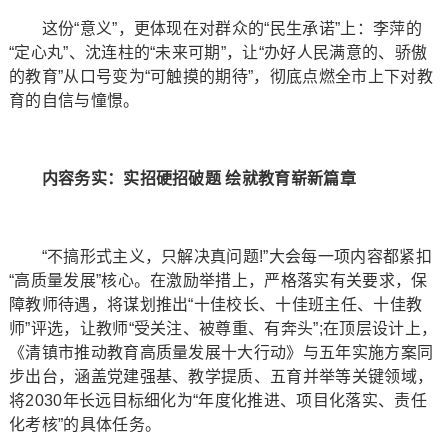
这份“意义”，更体现在对群众的“民生承诺”上：李萍的
“定心丸”、沈连柱的“未来可期”，让“办好人民满意的、骄傲
的教育”从口号变为“可触摸的期待”，彻底点燃全市上下对教
育的自信与憧憬。
内容务实：实招硬招破题 绘就教育崭新篇章
“不搞形式主义，只解决真问题!”大会每一项内容都紧扣
“高质量发展”核心。在激励举措上，严格落实有关要求，保
障教师待遇，将谋划推出“十佳校长、十佳班主任、十佳教
师”评选，让教师“受关注、被尊重、有奔头”;在顶层设计上，
《清镇市推动教育高质量发展十大行动》与五年实施方案同
步出台，涵盖党建强基、教学提质、五育并举等关键领域，
将2030年长远目标细化为“年度化推进、项目化落实、责任
化考核”的具体任务。