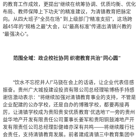
的教育工作成效，更提出“继续在统筹协调、优质均衡、优化
布局、教师保障上下功夫”的精准建议，为清镇教育把脉定
向。从四大班子“全员在场” 到上级部门“精准支招”，这场跨
越45年的“规格之最”大会，以“最高标准”传递出清镇兴教的
“最强决心”。
范围全域：政企校社协同 织密教育共治“同心圆”
“饮水不忘挖井人!”马骁在会上的话语，让企业代表倍感
振奋。贵州广大城投建设投资有限公司总经理喻博杨手持感
谢信激动表示：“将继续加强对清镇教育事业的支持，不管是
企业配建的公办学校，还是自办的博雅学校，都要再接再
厉，让清镇学校成为贵阳贵安优质教育‘优选地’!”一旁的贵州
益华地产开发有限责任公司董事长姜军和贵阳铜鼓滩地产开
发有限责任公司总经理彭健峰亦深有共鸣——将继续履行社
会责任，支持清镇教育发展。前者建成清镇三中教育集团中