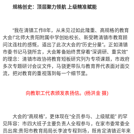
规格创史：顶层聚力领航 上级精准赋能
“我在清镇工作8年，从未见过如此隆重、高规格的教育
大会!”北师大贵阳附属中学创始校长、新受聘清镇市教育顾
问沈连柱的感慨，道出了此次大会的“历史分量”。正如清镇
市委书记马骁所言，大会筹备始终贯穿着“深调研、重实效”
的理念：清镇市政协将教育短板研究列为专项课题，市政府
多次专题研讨会议文件，马骁更带队与教育界代表面对面交
流，把对教育的重视落到每一个细节里。
向教职工代表颁发表扬信。(杨洪金 摄)
大会的“高规格”，更体现在“全员参与、上级赋能” 的罕
见阵容：市四大班子主要负责人全程参与，在家市委常委全
员出席;贵阳市教育局局长李波专程到场，既肯定清镇近年来