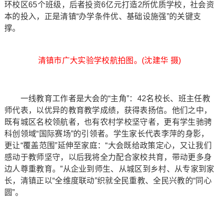
环校区65个班级，后者投资6亿元打造2所优质学校，社会资
本的投入，正是清镇“办学条件优、基础设施强”的关键支
撑。
清镇市广大实验学校航拍图。(沈建华 摄)
一线教育工作者是大会的“主角”：42名校长、班主任教
师代表，以优异的教育教学成绩，获得表扬信。他们之中，
既有城区名校领航者，也有农村学校坚守者，更有学生驰骋
科创领域“国际赛场”的引领者。学生家长代表李萍的身影，
更让“覆盖范围”延伸至家庭：“大会既给政策定心，又让我们
感动于教师坚守，以后我将全力配合家校共育，带动更多身
边人尊重教育。”从企业到师生、从城区到乡村、从专家到家
长，清镇正以“全维度联动”织就全民重教、全民兴教的“同心
圆”。