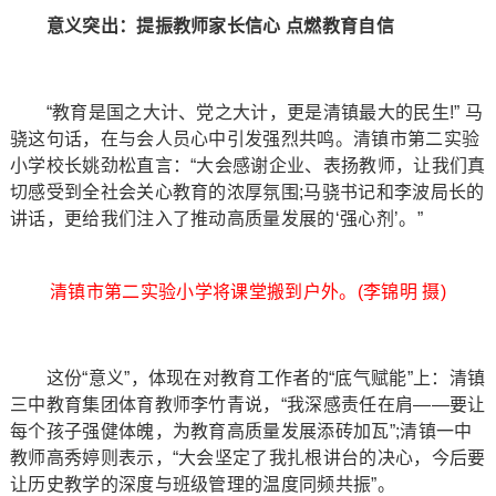
意义突出：提振教师家长信心 点燃教育自信
“教育是国之大计、党之大计，更是清镇最大的民生!” 马
骁这句话，在与会人员心中引发强烈共鸣。清镇市第二实验
小学校长姚劲松直言：“大会感谢企业、表扬教师，让我们真
切感受到全社会关心教育的浓厚氛围;马骁书记和李波局长的
讲话，更给我们注入了推动高质量发展的‘强心剂’。”
清镇市第二实验小学将课堂搬到户外。(李锦明 摄)
这份“意义”，体现在对教育工作者的“底气赋能”上：清镇
三中教育集团体育教师李竹青说，“我深感责任在肩——要让
每个孩子强健体魄，为教育高质量发展添砖加瓦”;清镇一中
教师高秀婷则表示，“大会坚定了我扎根讲台的决心，今后要
让历史教学的深度与班级管理的温度同频共振”。