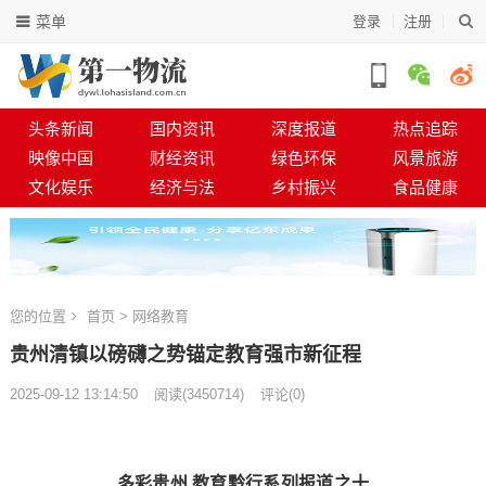
菜单
登录
注册
头条新闻
国内资讯
深度报道
热点追踪
映像中国
财经资讯
绿色环保
风景旅游
文化娱乐
经济与法
乡村振兴
食品健康
您的位置
首页
>
网络教育
贵州清镇以磅礴之势锚定教育强市新征程
2025-09-12 13:14:50
阅读
(
3450714)
评论(0)
多彩贵州 教育黔行系列报道之十