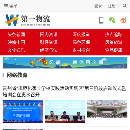
菜单
登录
注册
头条新闻
国内资讯
深度报道
热点追踪
映像中国
财经资讯
绿色环保
风景旅游
文化娱乐
经济与法
乡村振兴
食品健康
网络教育
贵州省“规范化家长学校实践活动实践区”第三阶段启动仪式暨
培训会在惠水召开