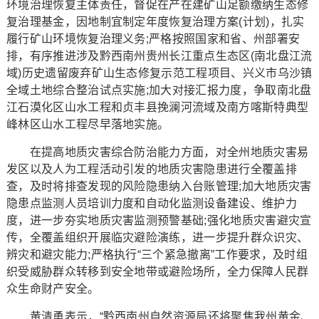
环境治理恢复主体责任，督促在产在建矿山足额缴纳生态修
复治理基金，因地制宜制定年度恢复治理方案(计划)，扎实
履行矿山环境恢复治理义务;严格按照国家和省、州部署安
排，有序推进涉及黔西南州贵州长江重点生态区(南北盘江流
域)历史遗留废弃矿山生态修复示范工程项目、兴义市乌沙镇
全域土地综合整治试点实施;加大对接汇报力度，争取南北盘
江石漠化区山水工程和贞丰县挽澜河流域及南方喀斯特典型
峰林区山水工程尽早落地实施。
在提高地质灾害综合防治能力方面，对全州地质灾害易
发区以及人为工程活动引发的地质灾害隐患进行全覆盖排
查，及时将排查发现的风险隐患纳入台账管理;加大地质灾害
隐患点监测人员培训力度和自动化监测设备建设、维护力
度，进一步夯实地质灾害监测预警基础;强化地质灾害避灾宣
传，全覆盖组织开展临灾避险演练，进一步提升群众识灾、
辨灾和避灾能力;严格执行“三个紧急撤离”工作要求，及时组
织受威胁群众转移到安全地带或避险场所，全力保障人民群
众生命财产安全。
黄清勇表示，“黔西南州自然资源局还将聚焦我州黄金、