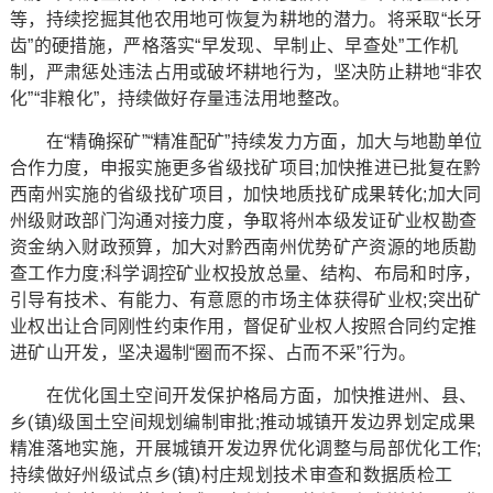
等，持续挖掘其他农用地可恢复为耕地的潜力。将采取“长牙
齿”的硬措施，严格落实“早发现、早制止、早查处”工作机
制，严肃惩处违法占用或破坏耕地行为，坚决防止耕地“非农
化”“非粮化”，持续做好存量违法用地整改。
在“精确探矿”“精准配矿”持续发力方面，加大与地勘单位
合作力度，申报实施更多省级找矿项目;加快推进已批复在黔
西南州实施的省级找矿项目，加快地质找矿成果转化;加大同
州级财政部门沟通对接力度，争取将州本级发证矿业权勘查
资金纳入财政预算，加大对黔西南州优势矿产资源的地质勘
查工作力度;科学调控矿业权投放总量、结构、布局和时序，
引导有技术、有能力、有意愿的市场主体获得矿业权;突出矿
业权出让合同刚性约束作用，督促矿业权人按照合同约定推
进矿山开发，坚决遏制“圈而不探、占而不采”行为。
在优化国土空间开发保护格局方面，加快推进州、县、
乡(镇)级国土空间规划编制审批;推动城镇开发边界划定成果
精准落地实施，开展城镇开发边界优化调整与局部优化工作;
持续做好州级试点乡(镇)村庄规划技术审查和数据质检工