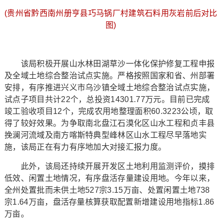
(贵州省黔西南州册亨县巧马锅厂村建筑石料用灰岩前后对比
图)
该局积极开展山水林田湖草沙一体化保护修复工程申报
及全域土地综合整治试点实施。严格按照国家和省、州部署
安排，有序推进兴义市乌沙镇全域土地综合整治试点实施，
试点子项目共计22个，总投资14301.77万元。目前已完成
竣工验收项目12个，完成农用地整理面积60.3223公顷，取
得了较好效果。为争取南北盘江石漠化区山水工程和贞丰县
挽澜河流域及南方喀斯特典型峰林区山水工程尽早落地实
施，该局正在有力有序地加大对接汇报力度。
此外，该局还持续开展开发区土地利用监测评价，摸排
低效、闲置土地情况，有序盘活存量建设用地。今年以来，
全州处置批而未供土地527宗3.15万亩、处置闲置土地738
宗1.64万亩，盘活存量核算获取配置新增建设用地指标1.86
万亩。