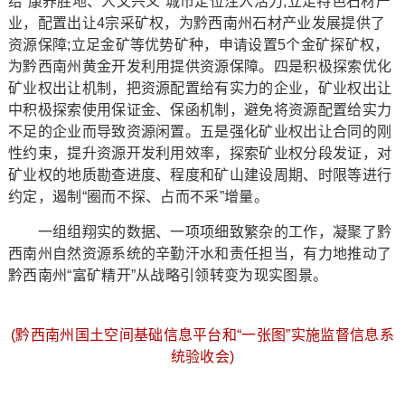
给“康养胜地、人文兴义”城市定位注入活力;立足特色石材产
业，配置出让4宗采矿权，为黔西南州石材产业发展提供了
资源保障;立足金矿等优势矿种，申请设置5个金矿探矿权，
为黔西南州黄金开发利用提供资源保障。四是积极探索优化
矿业权出让机制，把资源配置给有实力的企业，矿业权出让
中积极探索使用保证金、保函机制，避免将资源配置给实力
不足的企业而导致资源闲置。五是强化矿业权出让合同的刚
性约束，提升资源开发利用效率，探索矿业权分段发证，对
矿业权的地质勘查进度、程度和矿山建设周期、时限等进行
约定，遏制“圈而不探、占而不采”增量。
一组组翔实的数据、一项项细致繁杂的工作，凝聚了黔
西南州自然资源系统的辛勤汗水和责任担当，有力地推动了
黔西南州“富矿精开”从战略引领转变为现实图景。
(黔西南州国土空间基础信息平台和“一张图”实施监督信息系
统验收会)