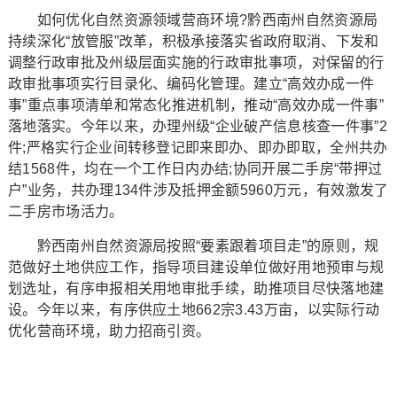
如何优化自然资源领域营商环境?黔西南州自然资源局
持续深化“放管服”改革，积极承接落实省政府取消、下发和
调整行政审批及州级层面实施的行政审批事项，对保留的行
政审批事项实行目录化、编码化管理。建立“高效办成一件
事”重点事项清单和常态化推进机制，推动“高效办成一件事”
落地落实。今年以来，办理州级“企业破产信息核查一件事”2
件;严格实行企业间转移登记即来即办、即办即取，全州共办
结1568件，均在一个工作日内办结;协同开展二手房“带押过
户”业务，共办理134件涉及抵押金额5960万元，有效激发了
二手房市场活力。
黔西南州自然资源局按照“要素跟着项目走”的原则，规
范做好土地供应工作，指导项目建设单位做好用地预审与规
划选址，有序申报相关用地审批手续，助推项目尽快落地建
设。今年以来，有序供应土地662宗3.43万亩，以实际行动
优化营商环境，助力招商引资。