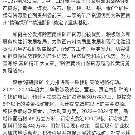
种137种的31%。其中，11个矿种属于国家明确的战略性矿
产资源，黄金、煤炭、萤石、钛、锑、锰、银、汞8个矿种
保有资源量位列贵州省前三，丰厚的矿产资源优势为黔西南
州“精确探矿”“精准配矿”奠定了坚实基础。
如何充分发挥黔西南州矿产资源比较优势，积极融入和
服务构建新发展格局，为黔西南州高质量发展和现代化建设
贡献力量?“我们聚焦探矿、配矿等工作，精准发力，切实做
到把资源优势转化为产业优势、经济优势和发展优势，努力
谱写好‘富矿精开’大文章。”黔西南州自然资源局局长黄清勇
如是道来。
聚焦“精确探矿”全力推进新一轮找矿突破战略行动。
2022—2024年度共计争取涉及黄金、萤石、页岩气矿种的9
个找矿项目，预计可提交萤石矿资源量30万吨以上、拟提交
5个以上的黄金找矿靶区，预计提交25吨以上的黄金资源。
积极争取财政资金，加大勘查力度，2022—2024年度，新
增饰面石材595万立方米、新增玄武岩830万吨、新增水泥
配料用砂岩342万吨。用好用活现有政策，督促现有矿业权
人加快地质勘查，积极引导并督促开展就矿找矿、补充地质