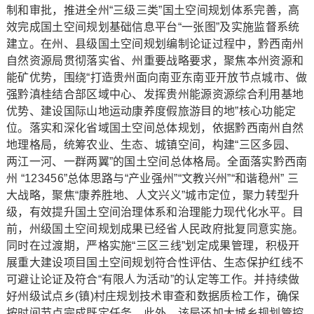
制和审批，推进全州“三级三类”国土空间规划体系完善，高
效完成国土空间规划基础信息平台“一张图”及实施监督系统
建立。在州、县级国土空间规划编制论证过程中，黔西南州
自然资源局贯彻落实省、州重要战略要求，聚焦本州资源和
能矿优势，围绕“打造贵州面向南亚东南亚开放节点城市、做
强黔滇桂结合部区域中心、发挥贵州能源资源综合利用基地
优势、建设国际山地运动康养度假旅游目的地”核心功能定
位。落实和深化省域国土空间总体规划，依据黔西南州自然
地理格局，统筹农业、生态、城镇空间，构建“三区多园、
两江一河、一群两翼”的国土空间总体格局。全面落实黔西南
州 “123456”总体思路与“产业强州”“文教兴州”“和谐稳州” 三
大战略，聚焦“康养胜地、人文兴义”城市定位，聚力转型升
级，有效提升国土空间治理体系和治理能力现代化水平。目
前，州级国土空间规划成果已经省人民政府批复同意实施。
同时在过渡期，严格实施“三区三线”划定成果管理，积极开
展重大建设项目国土空间规划符合性评估、生态保护红线不
可避让论证及符合“有限人为活动”的认定等工作。并持续做
好州级试点乡(镇)村庄规划技术审查和数据质检工作，确保
按时间节点完成既定任务。此外，该局还加大城乡规划管控