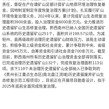
责任，督促在产在建矿山足额计提矿山地质环境治理恢复基
金，因地制宜制定年度恢复治理方案(计划)，扎实履行矿山
环境恢复治理义务，2024年以来，累计完成矿山生态修复治
理面积3900余亩，投入治理资金6000余万元。全力推进历
史遗留矿山生态修复治理。黔西南州已纳入全国历史遗留矿
山系统的历史遗留矿山251个，面积共计198.57公顷。为减
轻州、县两级政府治理历史遗留矿山财政压力，该局主动谋
划，积极争取上级资金和社会资金，累计争取到中央、省级
资金5845万元，自筹资金和引进社会资金700余万元，截至
目前，黔西南州所有历史遗留矿山治理资金全部得到落实，
已完成治理历史遗留矿山132个，完成恢复治理面积113公
顷。余下119个未治理历史遗留矿山全部纳入已争取到的
《贵州长江重点生态区(南北盘江流域)历史遗留废弃矿山生
态修复示范工程项目》，目前正在开展项目勘查设计，拟于
2025年底前全面完成恢复治理。