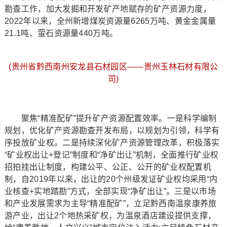
勘查工作，加大发掘和开发矿产地赋存的矿产资源力度，
2022年以来，全州新增煤炭资源量6265万吨、黄金金属量
21.1吨、萤石资源量440万吨。
(贵州省黔西南州安龙县石材园区——贵州玉林石材有限公
司)
聚焦“精准配矿”提升矿产资源配置效率。一是科学编制
规划，优化矿产资源勘查开发布局，以规划为引领，科学有
序投放矿业权。二是持续深化矿产资源管理改革，积极落实
“矿业权出让+登记”制度和“净矿出让”机制，全面推行矿业权
招拍挂出让制度，构建公平、公正、公开的矿业权配置机
制，自2019年以来，出让的20个州级发证矿业权均采用“内
业核查+实地踏勘”方式，全部实现“净矿出让”。三是以市场
和产业发展需求为主导“精准配矿”，立足黔西南温泉康养旅
游产业，出让2个地热采矿权，为温泉酒店建设提供支撑，