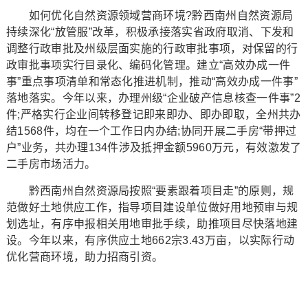
如何优化自然资源领域营商环境?黔西南州自然资源局
持续深化“放管服”改革，积极承接落实省政府取消、下发和
调整行政审批及州级层面实施的行政审批事项，对保留的行
政审批事项实行目录化、编码化管理。建立“高效办成一件
事”重点事项清单和常态化推进机制，推动“高效办成一件事”
落地落实。今年以来，办理州级“企业破产信息核查一件事”2
件;严格实行企业间转移登记即来即办、即办即取，全州共办
结1568件，均在一个工作日内办结;协同开展二手房“带押过
户”业务，共办理134件涉及抵押金额5960万元，有效激发了
二手房市场活力。
黔西南州自然资源局按照“要素跟着项目走”的原则，规
范做好土地供应工作，指导项目建设单位做好用地预审与规
划选址，有序申报相关用地审批手续，助推项目尽快落地建
设。今年以来，有序供应土地662宗3.43万亩，以实际行动
优化营商环境，助力招商引资。