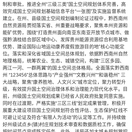
制和审批，推进全州“三级三类”国土空间规划体系完善，高
效完成国土空间规划基础信息平台“一张图”及实施监督系统
建立。在州、县级国土空间规划编制论证过程中，黔西南州
自然资源局贯彻落实省、州重要战略要求，聚焦本州资源和
能矿优势，围绕“打造贵州面向南亚东南亚开放节点城市、做
强黔滇桂结合部区域中心、发挥贵州能源资源综合利用基地
优势、建设国际山地运动康养度假旅游目的地”核心功能定
位。落实和深化省域国土空间总体规划，依据黔西南州自然
地理格局，统筹农业、生态、城镇空间，构建“三区多园、
两江一河、一群两翼”的国土空间总体格局。全面落实黔西南
州 “123456”总体思路与“产业强州”“文教兴州”“和谐稳州” 三
大战略，聚焦“康养胜地、人文兴义”城市定位，聚力转型升
级，有效提升国土空间治理体系和治理能力现代化水平。目
前，州级国土空间规划成果已经省人民政府批复同意实施。
同时在过渡期，严格实施“三区三线”划定成果管理，积极开
展重大建设项目国土空间规划符合性评估、生态保护红线不
可避让论证及符合“有限人为活动”的认定等工作。并持续做
好州级试点乡(镇)村庄规划技术审查和数据质检工作，确保
按时间节点完成既定任务。此外，该局还加大城乡规划管控