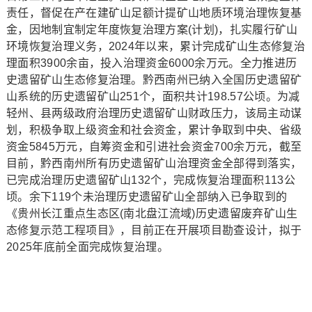
责任，督促在产在建矿山足额计提矿山地质环境治理恢复基
金，因地制宜制定年度恢复治理方案(计划)，扎实履行矿山
环境恢复治理义务，2024年以来，累计完成矿山生态修复治
理面积3900余亩，投入治理资金6000余万元。全力推进历
史遗留矿山生态修复治理。黔西南州已纳入全国历史遗留矿
山系统的历史遗留矿山251个，面积共计198.57公顷。为减
轻州、县两级政府治理历史遗留矿山财政压力，该局主动谋
划，积极争取上级资金和社会资金，累计争取到中央、省级
资金5845万元，自筹资金和引进社会资金700余万元，截至
目前，黔西南州所有历史遗留矿山治理资金全部得到落实，
已完成治理历史遗留矿山132个，完成恢复治理面积113公
顷。余下119个未治理历史遗留矿山全部纳入已争取到的
《贵州长江重点生态区(南北盘江流域)历史遗留废弃矿山生
态修复示范工程项目》，目前正在开展项目勘查设计，拟于
2025年底前全面完成恢复治理。