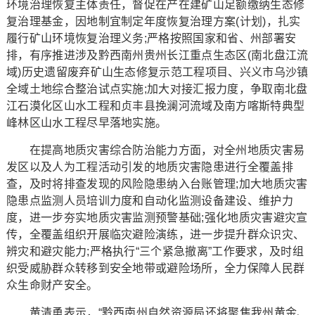
环境治理恢复主体责任，督促在产在建矿山足额缴纳生态修
复治理基金，因地制宜制定年度恢复治理方案(计划)，扎实
履行矿山环境恢复治理义务;严格按照国家和省、州部署安
排，有序推进涉及黔西南州贵州长江重点生态区(南北盘江流
域)历史遗留废弃矿山生态修复示范工程项目、兴义市乌沙镇
全域土地综合整治试点实施;加大对接汇报力度，争取南北盘
江石漠化区山水工程和贞丰县挽澜河流域及南方喀斯特典型
峰林区山水工程尽早落地实施。
在提高地质灾害综合防治能力方面，对全州地质灾害易
发区以及人为工程活动引发的地质灾害隐患进行全覆盖排
查，及时将排查发现的风险隐患纳入台账管理;加大地质灾害
隐患点监测人员培训力度和自动化监测设备建设、维护力
度，进一步夯实地质灾害监测预警基础;强化地质灾害避灾宣
传，全覆盖组织开展临灾避险演练，进一步提升群众识灾、
辨灾和避灾能力;严格执行“三个紧急撤离”工作要求，及时组
织受威胁群众转移到安全地带或避险场所，全力保障人民群
众生命财产安全。
黄清勇表示，“黔西南州自然资源局还将聚焦我州黄金、