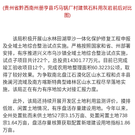
(贵州省黔西南州册亨县巧马锅厂村建筑石料用灰岩前后对比
图)
该局积极开展山水林田湖草沙一体化保护修复工程申报
及全域土地综合整治试点实施。严格按照国家和省、州部署
安排，有序推进兴义市乌沙镇全域土地综合整治试点实施，
试点子项目共计22个，总投资14301.77万元。目前已完成
竣工验收项目12个，完成农用地整理面积60.3223公顷，取
得了较好效果。为争取南北盘江石漠化区山水工程和贞丰县
挽澜河流域及南方喀斯特典型峰林区山水工程尽早落地实
施，该局正在有力有序地加大对接汇报力度。
此外，该局还持续开展开发区土地利用监测评价，摸排
低效、闲置土地情况，有序盘活存量建设用地。今年以来，
全州处置批而未供土地527宗3.15万亩、处置闲置土地738
宗1.64万亩，盘活存量核算获取配置新增建设用地指标1.86
万亩。