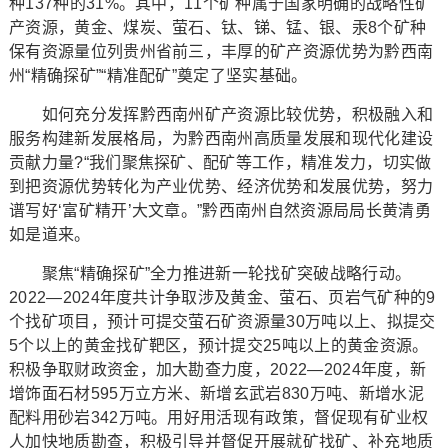
种137种的31%。其中，11个矿种属于国家明确的战略性矿
产资源，黄金、煤炭、萤石、钛、锑、锰、银、汞8个矿种
保有资源量位列贵州省前三，丰厚的矿产资源优势为黔西南
州“精确探矿”“精准配矿”奠定了坚实基础。
如何充分发挥黔西南州矿产资源比较优势，积极融入和
服务构建新发展格局，为黔西南州高质量发展和现代化建设
贡献力量?“我们聚焦探矿、配矿等工作，精准发力，切实做
到把资源优势转化为产业优势、经济优势和发展优势，努力
谱写好‘富矿精开’大文章。”黔西南州自然资源局局长黄清勇
如是道来。
聚焦“精确探矿”全力推进新一轮找矿突破战略行动。
2022—2024年度共计争取涉及黄金、萤石、页岩气矿种的9
个找矿项目，预计可提交萤石矿资源量30万吨以上、拟提交
5个以上的黄金找矿靶区，预计提交25吨以上的黄金资源。
积极争取财政资金，加大勘查力度，2022—2024年度，新
增饰面石材595万立方米、新增玄武岩830万吨、新增水泥
配料用砂岩342万吨。用好用活现有政策，督促现有矿业权
人加快地质勘查，积极引导并督促开展就矿找矿、补充地质