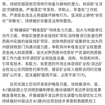
等，持续挖掘其他农用地可恢复为耕地的潜力。将采取“长牙
齿”的硬措施，严格落实“早发现、早制止、早查处”工作机
制，严肃惩处违法占用或破坏耕地行为，坚决防止耕地“非农
化”“非粮化”，持续做好存量违法用地整改。
在“精确探矿”“精准配矿”持续发力方面，加大与地勘单位
合作力度，申报实施更多省级找矿项目;加快推进已批复在黔
西南州实施的省级找矿项目，加快地质找矿成果转化;加大同
州级财政部门沟通对接力度，争取将州本级发证矿业权勘查
资金纳入财政预算，加大对黔西南州优势矿产资源的地质勘
查工作力度;科学调控矿业权投放总量、结构、布局和时序，
引导有技术、有能力、有意愿的市场主体获得矿业权;突出矿
业权出让合同刚性约束作用，督促矿业权人按照合同约定推
进矿山开发，坚决遏制“圈而不探、占而不采”行为。
在优化国土空间开发保护格局方面，加快推进州、县、
乡(镇)级国土空间规划编制审批;推动城镇开发边界划定成果
精准落地实施，开展城镇开发边界优化调整与局部优化工作;
持续做好州级试点乡(镇)村庄规划技术审查和数据质检工