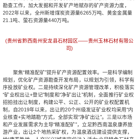
勘查工作，加大发掘和开发矿产地赋存的矿产资源力度，
2022年以来，全州新增煤炭资源量6265万吨、黄金金属量
21.1吨、萤石资源量440万吨。
(贵州省黔西南州安龙县石材园区——贵州玉林石材有限公
司)
聚焦“精准配矿”提升矿产资源配置效率。一是科学编制
规划，优化矿产资源勘查开发布局，以规划为引领，科学有
序投放矿业权。二是持续深化矿产资源管理改革，积极落实
“矿业权出让+登记”制度和“净矿出让”机制，全面推行矿业权
招拍挂出让制度，构建公平、公正、公开的矿业权配置机
制，自2019年以来，出让的20个州级发证矿业权均采用“内
业核查+实地踏勘”方式，全部实现“净矿出让”。三是以市场
和产业发展需求为主导“精准配矿”，立足黔西南温泉康养旅
游产业，出让2个地热采矿权，为温泉酒店建设提供支撑，