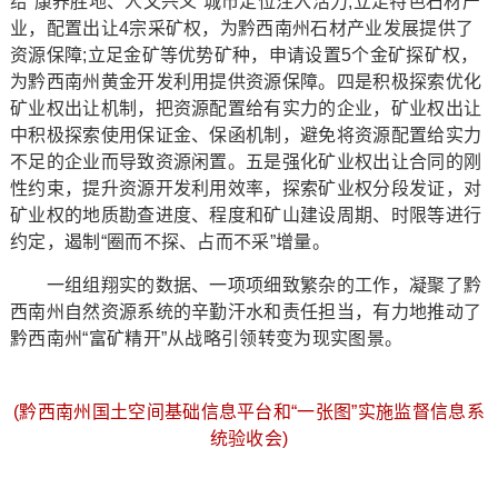
给“康养胜地、人文兴义”城市定位注入活力;立足特色石材产
业，配置出让4宗采矿权，为黔西南州石材产业发展提供了
资源保障;立足金矿等优势矿种，申请设置5个金矿探矿权，
为黔西南州黄金开发利用提供资源保障。四是积极探索优化
矿业权出让机制，把资源配置给有实力的企业，矿业权出让
中积极探索使用保证金、保函机制，避免将资源配置给实力
不足的企业而导致资源闲置。五是强化矿业权出让合同的刚
性约束，提升资源开发利用效率，探索矿业权分段发证，对
矿业权的地质勘查进度、程度和矿山建设周期、时限等进行
约定，遏制“圈而不探、占而不采”增量。
一组组翔实的数据、一项项细致繁杂的工作，凝聚了黔
西南州自然资源系统的辛勤汗水和责任担当，有力地推动了
黔西南州“富矿精开”从战略引领转变为现实图景。
(黔西南州国土空间基础信息平台和“一张图”实施监督信息系
统验收会)