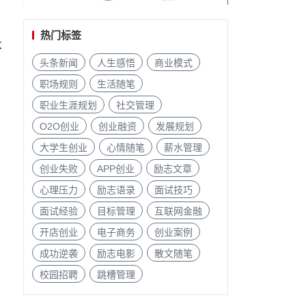
热门标签
本
头条新闻
人生感悟
商业模式
职场规则
生活随笔
职业生涯规划
社交管理
O2O创业
创业融资
发展规划
大学生创业
心情随笔
薪水管理
创业失败
APP创业
励志文章
心理压力
励志语录
面试技巧
面试经验
目标管理
互联网金融
开店创业
电子商务
创业案例
成功逆袭
励志电影
散文随笔
校园招聘
跳槽管理