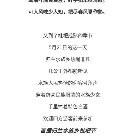
琉璃叶底黄金簇，纤手拈来嗅清馥。
可人风味少人知，把尽春风夏作熟。
又到了枇杷成熟的季节
5月21日的这一天
归兰水族乡热闹非凡
几公里外都能听见
水族人民热情的迎客号角声
穿着鲜亮民族服装的水族少女
手里捧着特色白酒
欢迎四方游客前来参加
首届归兰水族乡枇杷节