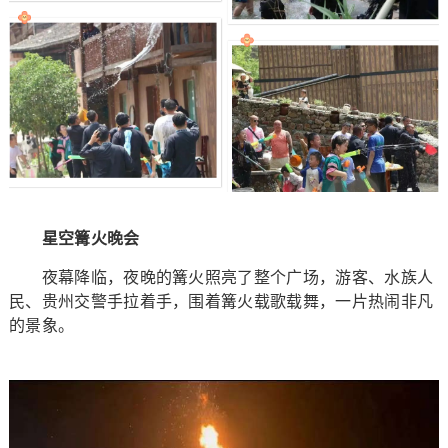
星空篝火晚会
夜幕降临，夜晚的篝火照亮了整个广场，游客、水族人
民、贵州交警手拉着手，围着篝火载歌载舞，一片热闹非凡
的景象。