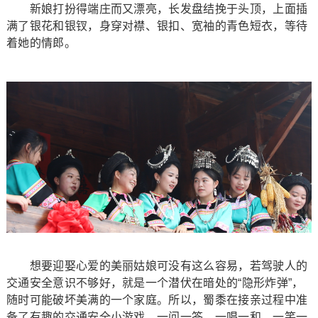
新娘打扮得端庄而又漂亮，长发盘结挽于头顶，上面插
满了银花和银钗，身穿对襟、银扣、宽袖的青色短衣，等待
着她的情郎。
想要迎娶心爱的美丽姑娘可没有这么容易，若驾驶人的
交通安全意识不够好，就是一个潜伏在暗处的“隐形炸弹”，
随时可能破坏美满的一个家庭。所以，蜀黍在接亲过程中准
备了有趣的交通安全小游戏，一问一答、一唱一和、一笑一