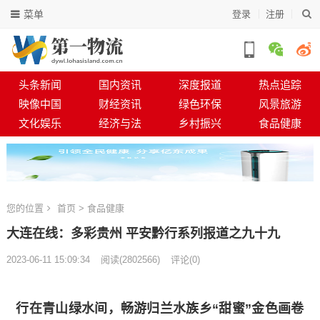
菜单
登录
注册
头条新闻
国内资讯
深度报道
热点追踪
映像中国
财经资讯
绿色环保
风景旅游
文化娱乐
经济与法
乡村振兴
食品健康
您的位置
首页
>
食品健康
大连在线：多彩贵州 平安黔行系列报道之九十九
2023-06-11 15:09:34
阅读
(
2802566)
评论(0)
行在青山绿水间，畅游归兰水族乡“甜蜜”金色画卷