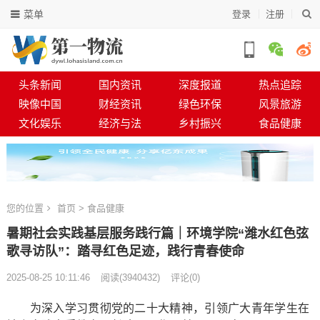
菜单
登录
注册
头条新闻
国内资讯
深度报道
热点追踪
映像中国
财经资讯
绿色环保
风景旅游
文化娱乐
经济与法
乡村振兴
食品健康
您的位置
首页
>
食品健康
暑期社会实践基层服务践行篇｜环境学院“潍水红色弦
歌寻访队”：踏寻红色足迹，践行青春使命
2025-08-25 10:11:46
阅读
(
3940432)
评论(0)
为深入学习贯彻党的二十大精神，引领广大青年学生在