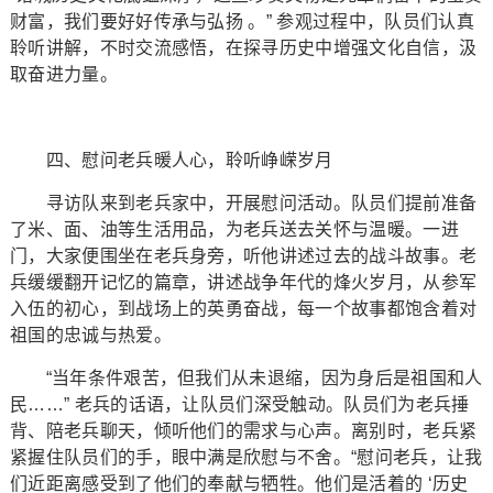
财富，我们要好好传承与弘扬 。” 参观过程中，队员们认真
聆听讲解，不时交流感悟，在探寻历史中增强文化自信，汲
取奋进力量。
四、慰问老兵暖人心，聆听峥嵘岁月
寻访队来到老兵家中，开展慰问活动。队员们提前准备
了米、面、油等生活用品，为老兵送去关怀与温暖。一进
门，大家便围坐在老兵身旁，听他讲述过去的战斗故事。老
兵缓缓翻开记忆的篇章，讲述战争年代的烽火岁月，从参军
入伍的初心，到战场上的英勇奋战，每一个故事都饱含着对
祖国的忠诚与热爱。
“当年条件艰苦，但我们从未退缩，因为身后是祖国和人
民……” 老兵的话语，让队员们深受触动。队员们为老兵捶
背、陪老兵聊天，倾听他们的需求与心声。离别时，老兵紧
紧握住队员们的手，眼中满是欣慰与不舍。“慰问老兵，让我
们近距离感受到了他们的奉献与牺牲。他们是活着的 ‘历史