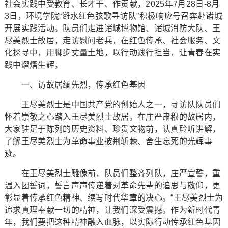
社会实践中受教育、长才干、作贡献，2025年7月28日-8月
3日，环境学院“潍水红色弦歌寻访队”积极响应号召奔赴诸城
开展实践活动。队员们走进诸城博物馆、诸城消防大队、王
尽美烈士故居，走访慰问老兵，在红色传承、社会服务、文
化探寻中，用脚步丈量土地，以行动践行担当，让青春在实
践中熠熠生辉。
一、访故居缅先烈，传承红色基因
王尽美烈士是中国共产党的创始人之一，寻访队队员们
怀着崇敬之心踏入王尽美烈士故居。在庄严肃穆的故居内，
大家驻足于陈列的历史资料、珍贵文物前，认真聆听讲解，
了解王尽美烈士为革命事业披荆斩棘、舍生忘死的光辉事
迹。
在王尽美烈士雕像前，队员们整齐列队，庄严宣誓，重
温入团誓词，誓言声声传递着对革命先辈的追思与敬仰，更
彰显着传承红色精神、续写时代华章的决心。“王尽美烈士为
追求真理奉献一切的精神，让我们深受震撼。作为新时代青
年，我们要把这种精神融入血脉，以实际行动传承红色基因