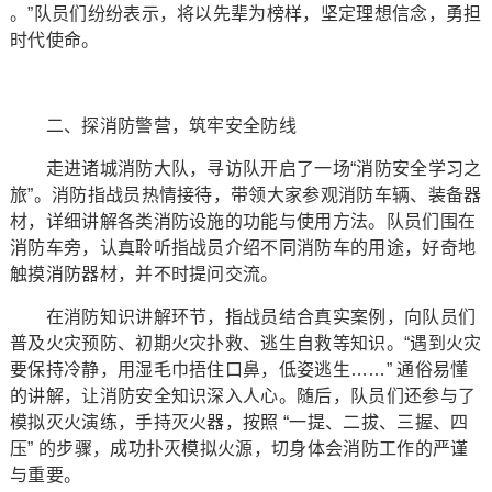
。”队员们纷纷表示，将以先辈为榜样，坚定理想信念，勇担
时代使命。
二、探消防警营，筑牢安全防线
走进诸城消防大队，寻访队开启了一场“消防安全学习之
旅”。消防指战员热情接待，带领大家参观消防车辆、装备器
材，详细讲解各类消防设施的功能与使用方法。队员们围在
消防车旁，认真聆听指战员介绍不同消防车的用途，好奇地
触摸消防器材，并不时提问交流。
在消防知识讲解环节，指战员结合真实案例，向队员们
普及火灾预防、初期火灾扑救、逃生自救等知识。“遇到火灾
要保持冷静，用湿毛巾捂住口鼻，低姿逃生……” 通俗易懂
的讲解，让消防安全知识深入人心。随后，队员们还参与了
模拟灭火演练，手持灭火器，按照 “一提、二拔、三握、四
压” 的步骤，成功扑灭模拟火源，切身体会消防工作的严谨
与重要。